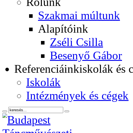
Rólunk
Szakmai múltunk
Alapítóink
Zséli Csilla
Besenyő Gábor
Referenciáink
iskolák és 
Iskolák
Intézmények és cégek