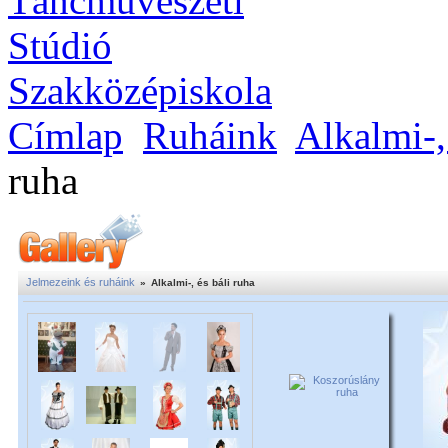
Címlap
Ruháink
Alkalmi-,
ruha
Jelmezeink és ruháink
»
Alkalmi-, és báli ruha