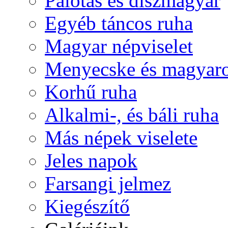
Palotás és díszmagyar
Egyéb táncos ruha
Magyar népviselet
Menyecske és magyaro
Korhű ruha
Alkalmi-, és báli ruha
Más népek viselete
Jeles napok
Farsangi jelmez
Kiegészítő