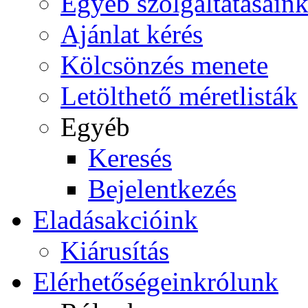
Egyéb szolgáltatásain
Ajánlat kérés
Kölcsönzés menete
Letölthető méretlisták
Egyéb
Keresés
Bejelentkezés
Eladás
akcióink
Kiárusítás
Elérhetőségeink
rólunk