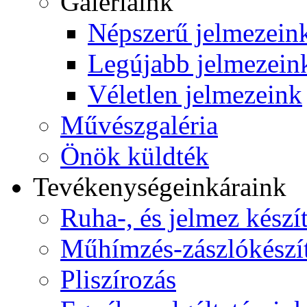
Galériáink
Népszerű jelmezein
Legújabb jelmezein
Véletlen jelmezeink
Művészgaléria
Önök küldték
Tevékenységeink
áraink
Ruha-, és jelmez készí
Műhímzés-zászlókészí
Pliszírozás