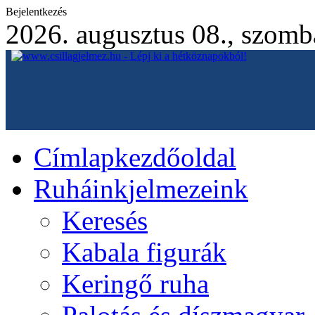
Bejelentkezés
2026. augusztus 08., szomb
Címlap
kezdőoldal
Ruháink
jelmezeink
Keresés
Kabala figurák
Keringő ruha