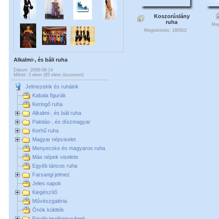
Koszorúslány
ruha
Meg
Megtekintés: 180502
Alkalmi-, és báli ruha
Dátum: 2008-08-14
Méret: 3 elem (85 elem összesen)
Jelmezeink és ruháink
Kabala figurák
Keringő ruha
Alkalmi-, és báli ruha
Palotás-, és díszmagyar
Korhű ruha
Magyar népviselet
Menyecske és magyaros ruha
Más népek viselete
Egyéb táncos ruha
Farsangi jelmez
Jeles napok
Kiegészítő
Művészgaléria
Önök küldték
Egyéb tevékenységek