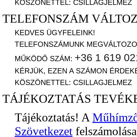
KÖSZÖNETTEL: CSILLAGJELMEZ
TELEFONSZÁM VÁLTO
KEDVES ÜGYFELEINK!
TELEFONSZÁMUNK MEGVÁLTOZO
+36 1 619 02
MŰKÖDŐ SZÁM:
KÉRJÜK, EZEN A SZÁMON ÉRDEK
KÖSZÖNETTEL: CSILLAGJELMEZ
TÁJÉKOZTATÁS TEVÉK
Tájékoztatás! A
Műhímző 
Szövetkezet
felszámolása 