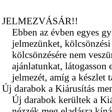
JELMEZVÁSÁR!!
Ebben az évben egyes gye
jelmezünket, kölcsönzési 
kölcsönzésére nem veszün
ajánlatunkat, látogasson 
jelmezét, amíg a készlet t
Új darabok a Kiárusítás m
Új darabok kerültek a Ki
nézzék meg eladásra kíná