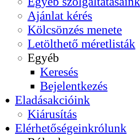
Egyéb szolgáltatásain
Ajánlat kérés
Kölcsönzés menete
Letölthető méretlisták
Egyéb
Keresés
Bejelentkezés
Eladás
akcióink
Kiárusítás
Elérhetőségeink
rólunk