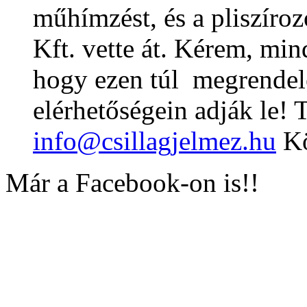
műhímzést, és a pliszíro
Kft. vette át. Kérem, min
hogy ezen túl megrendelé
elérhetőségein adják le! 
info@csillagjelmez.hu
Kö
Már a Facebook-on is!!