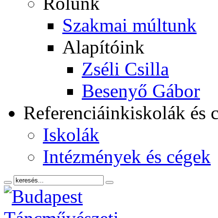
Rólunk
Szakmai múltunk
Alapítóink
Zséli Csilla
Besenyő Gábor
Referenciáink
iskolák és 
Iskolák
Intézmények és cégek