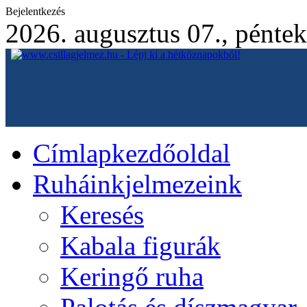
Bejelentkezés
2026. augusztus 07., péntek
Címlap
kezdőoldal
Ruháink
jelmezeink
Keresés
Kabala figurák
Keringő ruha