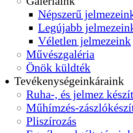
Galériáink
Népszerű jelmezein
Legújabb jelmezein
Véletlen jelmezeink
Művészgaléria
Önök küldték
Tevékenységeink
áraink
Ruha-, és jelmez készí
Műhímzés-zászlókészí
Pliszírozás