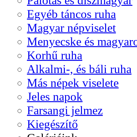
Palotás és díszmagyar
Egyéb táncos ruha
Magyar népviselet
Menyecske és magyaro
Korhű ruha
Alkalmi-, és báli ruha
Más népek viselete
Jeles napok
Farsangi jelmez
Kiegészítő