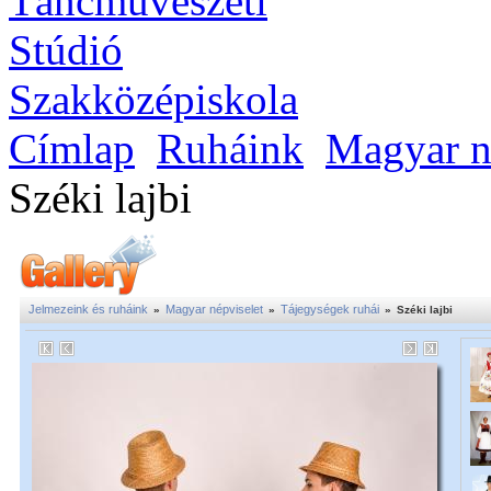
Címlap
Ruháink
Magyar n
Széki lajbi
Jelmezeink és ruháink
Magyar népviselet
Tájegységek ruhái
»
»
»
Széki lajbi