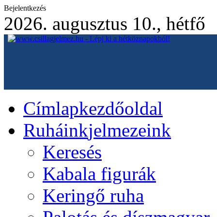
Bejelentkezés
2026. augusztus 10., hétfő
Címlap
kezdőoldal
Ruháink
jelmezeink
Keresés
Kabala figurák
Keringő ruha