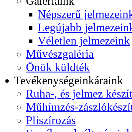
Galériáink
Népszerű jelmezein
Legújabb jelmezein
Véletlen jelmezeink
Művészgaléria
Önök küldték
Tevékenységeink
áraink
Ruha-, és jelmez készí
Műhímzés-zászlókészí
Pliszírozás