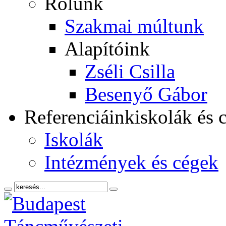
Rólunk
Szakmai múltunk
Alapítóink
Zséli Csilla
Besenyő Gábor
Referenciáink
iskolák és 
Iskolák
Intézmények és cégek