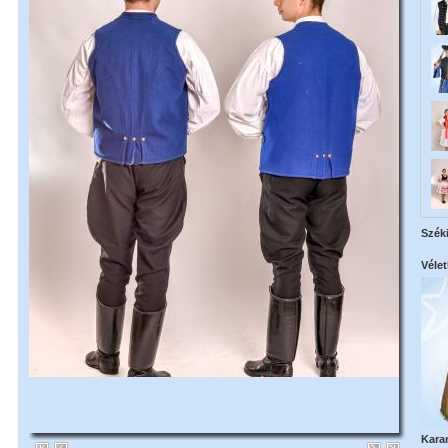
Széki
Vélet
Kara