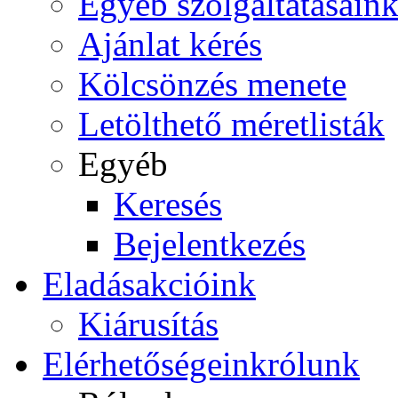
Egyéb szolgáltatásain
Ajánlat kérés
Kölcsönzés menete
Letölthető méretlisták
Egyéb
Keresés
Bejelentkezés
Eladás
akcióink
Kiárusítás
Elérhetőségeink
rólunk