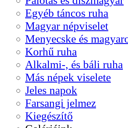
Palotás és díszmagyar
Egyéb táncos ruha
Magyar népviselet
Menyecske és magyaro
Korhű ruha
Alkalmi-, és báli ruha
Más népek viselete
Jeles napok
Farsangi jelmez
Kiegészítő