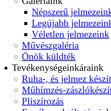
Galériáink
Népszerű jelmezein
Legújabb jelmezein
Véletlen jelmezeink
Művészgaléria
Önök küldték
Tevékenységeink
áraink
Ruha-, és jelmez készí
Műhímzés-zászlókészí
Pliszírozás