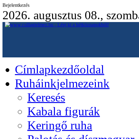
Bejelentkezés
2026. augusztus 08., szomb
Címlap
kezdőoldal
Ruháink
jelmezeink
Keresés
Kabala figurák
Keringő ruha