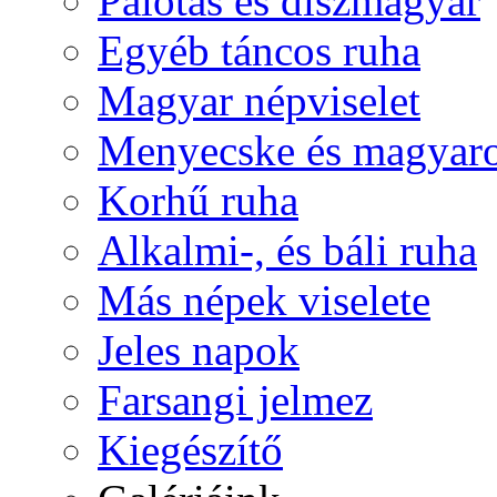
Palotás és díszmagyar
Egyéb táncos ruha
Magyar népviselet
Menyecske és magyaro
Korhű ruha
Alkalmi-, és báli ruha
Más népek viselete
Jeles napok
Farsangi jelmez
Kiegészítő