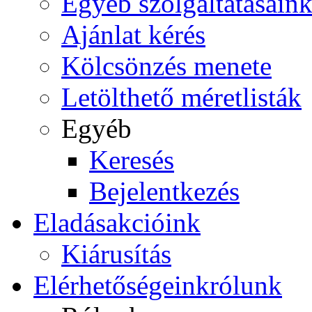
Egyéb szolgáltatásain
Ajánlat kérés
Kölcsönzés menete
Letölthető méretlisták
Egyéb
Keresés
Bejelentkezés
Eladás
akcióink
Kiárusítás
Elérhetőségeink
rólunk