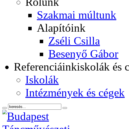
Rólunk
Szakmai múltunk
Alapítóink
Zséli Csilla
Besenyő Gábor
Referenciáink
iskolák és 
Iskolák
Intézmények és cégek