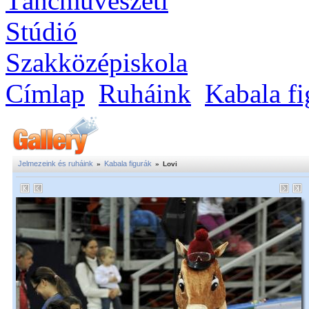
Címlap
Ruháink
Kabala fi
Jelmezeink és ruháink
Kabala figurák
»
»
Lovi