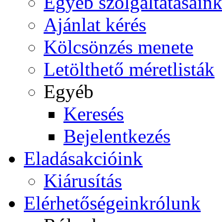
Egyéb szolgáltatásain
Ajánlat kérés
Kölcsönzés menete
Letölthető méretlisták
Egyéb
Keresés
Bejelentkezés
Eladás
akcióink
Kiárusítás
Elérhetőségeink
rólunk