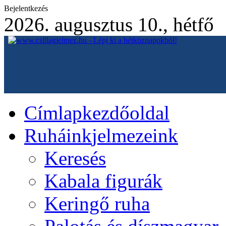
Bejelentkezés
2026. augusztus 10., hétfő
Címlap
kezdőoldal
Ruháink
jelmezeink
Keresés
Kabala figurák
Keringő ruha