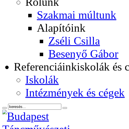
Rólunk
Szakmai múltunk
Alapítóink
Zséli Csilla
Besenyő Gábor
Referenciáink
iskolák és 
Iskolák
Intézmények és cégek