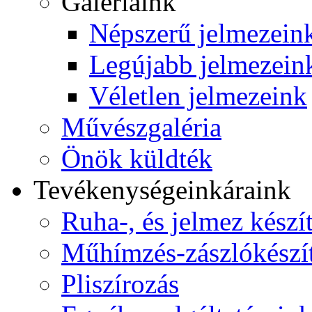
Galériáink
Népszerű jelmezein
Legújabb jelmezein
Véletlen jelmezeink
Művészgaléria
Önök küldték
Tevékenységeink
áraink
Ruha-, és jelmez készí
Műhímzés-zászlókészí
Pliszírozás