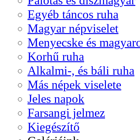
Palotás és díszmagyar
Egyéb táncos ruha
Magyar népviselet
Menyecske és magyaro
Korhű ruha
Alkalmi-, és báli ruha
Más népek viselete
Jeles napok
Farsangi jelmez
Kiegészítő