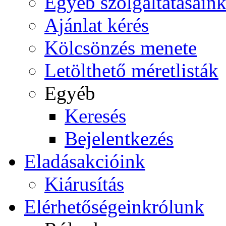
Egyéb szolgáltatásain
Ajánlat kérés
Kölcsönzés menete
Letölthető méretlisták
Egyéb
Keresés
Bejelentkezés
Eladás
akcióink
Kiárusítás
Elérhetőségeink
rólunk