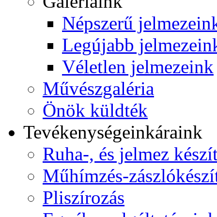
Galériáink
Népszerű jelmezein
Legújabb jelmezein
Véletlen jelmezeink
Művészgaléria
Önök küldték
Tevékenységeink
áraink
Ruha-, és jelmez készí
Műhímzés-zászlókészí
Pliszírozás