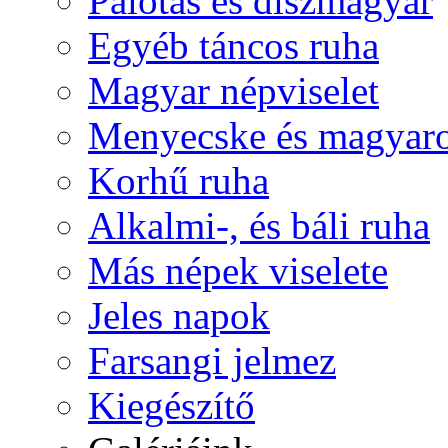
Palotás és díszmagyar
Egyéb táncos ruha
Magyar népviselet
Menyecske és magyaro
Korhű ruha
Alkalmi-, és báli ruha
Más népek viselete
Jeles napok
Farsangi jelmez
Kiegészítő