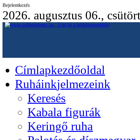
Bejelentkezés
2026. augusztus 06., csütör
Címlap
kezdőoldal
Ruháink
jelmezeink
Keresés
Kabala figurák
Keringő ruha