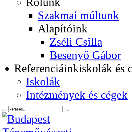
Rólunk
Szakmai múltunk
Alapítóink
Zséli Csilla
Besenyő Gábor
Referenciáink
iskolák és 
Iskolák
Intézmények és cégek