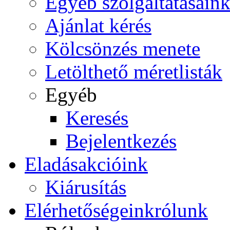
Egyéb szolgáltatásain
Ajánlat kérés
Kölcsönzés menete
Letölthető méretlisták
Egyéb
Keresés
Bejelentkezés
Eladás
akcióink
Kiárusítás
Elérhetőségeink
rólunk