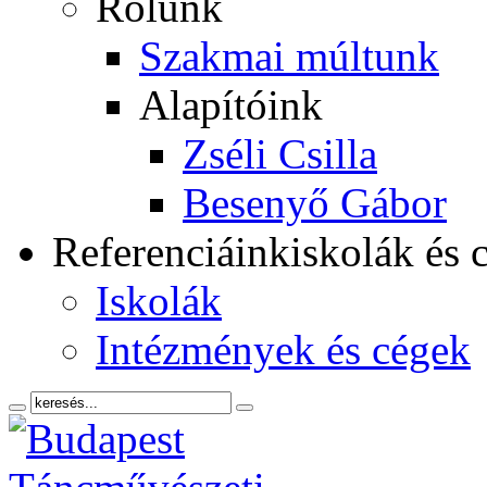
Rólunk
Szakmai múltunk
Alapítóink
Zséli Csilla
Besenyő Gábor
Referenciáink
iskolák és 
Iskolák
Intézmények és cégek