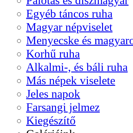
Palotás és díszmagyar
Egyéb táncos ruha
Magyar népviselet
Menyecske és magyaro
Korhű ruha
Alkalmi-, és báli ruha
Más népek viselete
Jeles napok
Farsangi jelmez
Kiegészítő