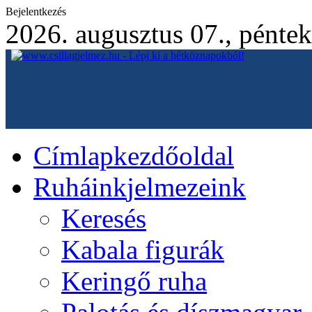
Bejelentkezés
2026. augusztus 07., péntek
Címlap
kezdőoldal
Ruháink
jelmezeink
Keresés
Kabala figurák
Keringő ruha