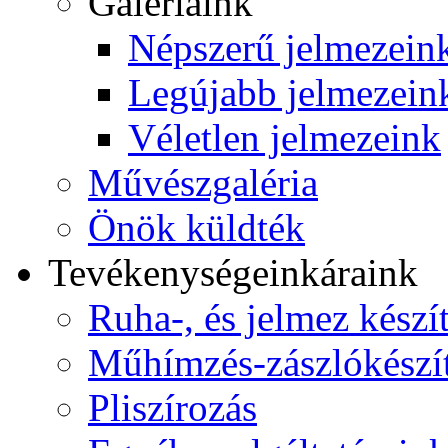
Galériáink
Népszerű jelmezein
Legújabb jelmezein
Véletlen jelmezeink
Művészgaléria
Önök küldték
Tevékenységeink
áraink
Ruha-, és jelmez készí
Műhímzés-zászlókészí
Pliszírozás