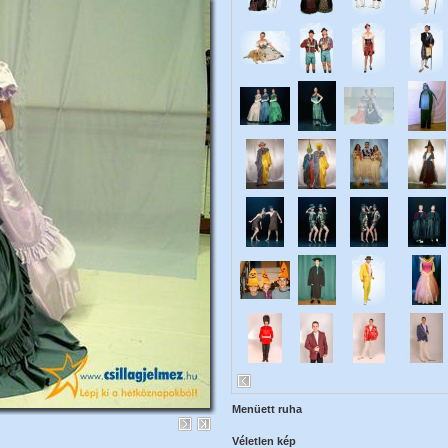
Menüett ruha
Véletlen kép