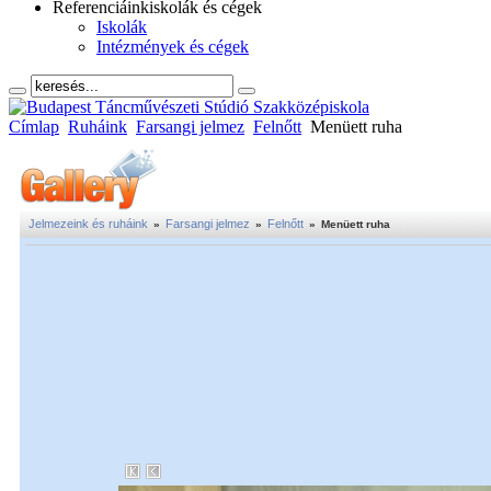
Referenciáink
iskolák és cégek
Iskolák
Intézmények és cégek
Címlap
Ruháink
Farsangi jelmez
Felnőtt
Menüett ruha
Jelmezeink és ruháink
Farsangi jelmez
Felnőtt
»
»
»
Menüett ruha