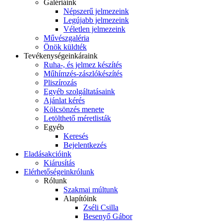
Galériáink
Népszerű jelmezeink
Legújabb jelmezeink
Véletlen jelmezeink
Művészgaléria
Önök küldték
Tevékenységeink
áraink
Ruha-, és jelmez készítés
Műhímzés-zászlókészítés
Pliszírozás
Egyéb szolgáltatásaink
Ajánlat kérés
Kölcsönzés menete
Letölthető méretlisták
Egyéb
Keresés
Bejelentkezés
Eladás
akcióink
Kiárusítás
Elérhetőségeink
rólunk
Rólunk
Szakmai múltunk
Alapítóink
Zséli Csilla
Besenyő Gábor