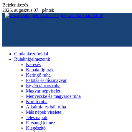
Bejelentkezés
2026. augusztus 07., péntek
Címlap
kezdőoldal
Ruháink
jelmezeink
Keresés
Kabala figurák
Keringő ruha
Palotás és díszmagyar
Egyéb táncos ruha
Magyar népviselet
Menyecske és magyaros ruha
Korhű ruha
Alkalmi-, és báli ruha
Más népek viselete
Jeles napok
Farsangi jelmez
Kiegészítő