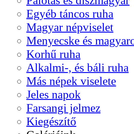
Palotás és díszmagyar
Egyéb táncos ruha
Magyar népviselet
Menyecske és magyaro
Korhű ruha
Alkalmi-, és báli ruha
Más népek viselete
Jeles napok
Farsangi jelmez
Kiegészítő