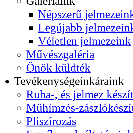
Galériáink
Népszerű jelmezein
Legújabb jelmezein
Véletlen jelmezeink
Művészgaléria
Önök küldték
Tevékenységeink
áraink
Ruha-, és jelmez készí
Műhímzés-zászlókészí
Pliszírozás