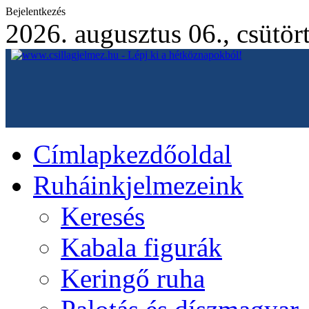
Bejelentkezés
2026. augusztus 06., csütör
Címlap
kezdőoldal
Ruháink
jelmezeink
Keresés
Kabala figurák
Keringő ruha