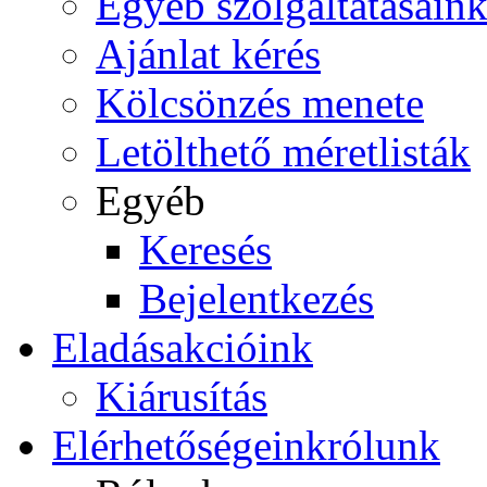
Egyéb szolgáltatásain
Ajánlat kérés
Kölcsönzés menete
Letölthető méretlisták
Egyéb
Keresés
Bejelentkezés
Eladás
akcióink
Kiárusítás
Elérhetőségeink
rólunk