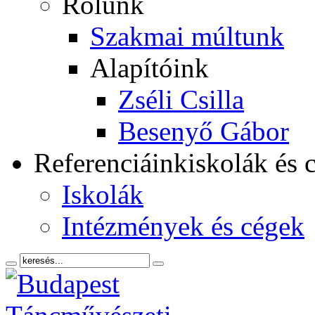
Rólunk
Szakmai múltunk
Alapítóink
Zséli Csilla
Besenyő Gábor
Referenciáink
iskolák és 
Iskolák
Intézmények és cégek