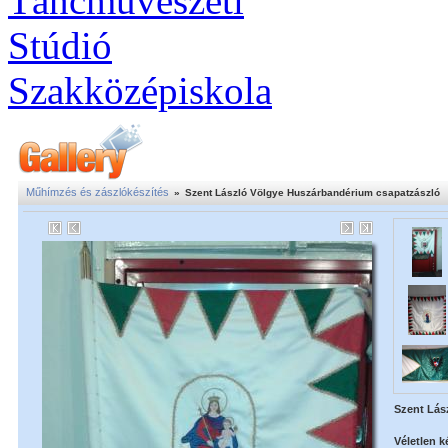
Műhímzés és zászlókészítés
»
Szent László Völgye Huszárbandérium csapatzászló
Szent Lás
Véletlen k