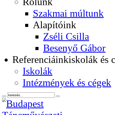
Rólunk
Szakmai múltunk
Alapítóink
Zséli Csilla
Besenyő Gábor
Referenciáink
iskolák és 
Iskolák
Intézmények és cégek