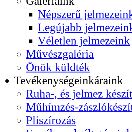
Galériáink
Népszerű jelmezein
Legújabb jelmezein
Véletlen jelmezeink
Művészgaléria
Önök küldték
Tevékenységeink
áraink
Ruha-, és jelmez készí
Műhímzés-zászlókészí
Pliszírozás