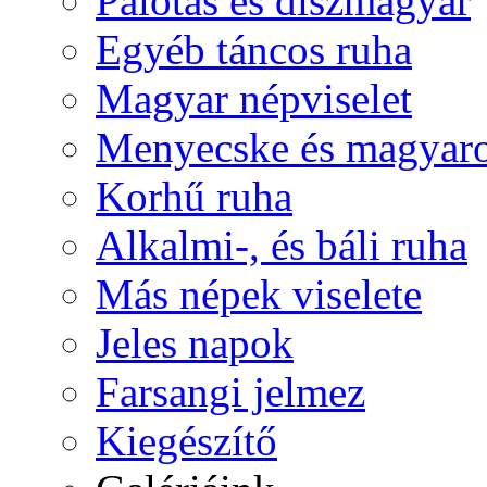
Palotás és díszmagyar
Egyéb táncos ruha
Magyar népviselet
Menyecske és magyaro
Korhű ruha
Alkalmi-, és báli ruha
Más népek viselete
Jeles napok
Farsangi jelmez
Kiegészítő