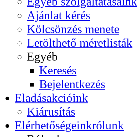
Egyéb szolgáltatásain
Ajánlat kérés
Kölcsönzés menete
Letölthető méretlisták
Egyéb
Keresés
Bejelentkezés
Eladás
akcióink
Kiárusítás
Elérhetőségeink
rólunk