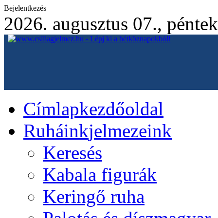
Bejelentkezés
2026. augusztus 07., péntek
Címlap
kezdőoldal
Ruháink
jelmezeink
Keresés
Kabala figurák
Keringő ruha