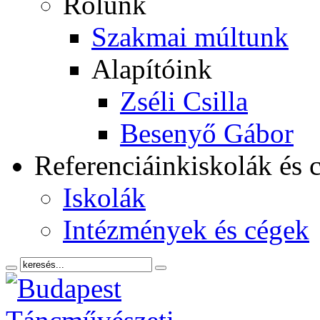
Rólunk
Szakmai múltunk
Alapítóink
Zséli Csilla
Besenyő Gábor
Referenciáink
iskolák és 
Iskolák
Intézmények és cégek