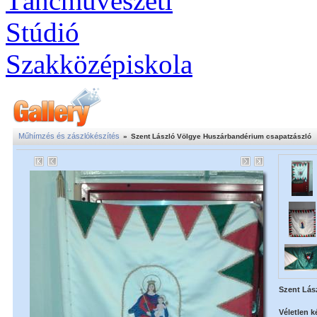
Műhímzés és zászlókészítés
»
Szent László Völgye Huszárbandérium csapatzászló
Szent Lás
Véletlen k