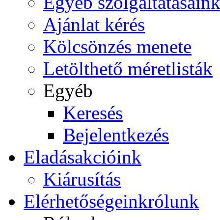
Egyéb szolgáltatásain
Ajánlat kérés
Kölcsönzés menete
Letölthető méretlisták
Egyéb
Keresés
Bejelentkezés
Eladás
akcióink
Kiárusítás
Elérhetőségeink
rólunk