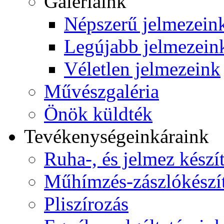
Galériáink
Népszerű jelmezein
Legújabb jelmezein
Véletlen jelmezeink
Művészgaléria
Önök küldték
Tevékenységeink
áraink
Ruha-, és jelmez készí
Műhímzés-zászlókészí
Pliszírozás