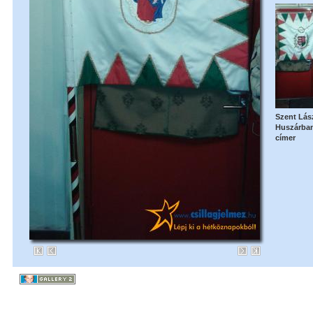
Szent Lás
Huszárban
címer