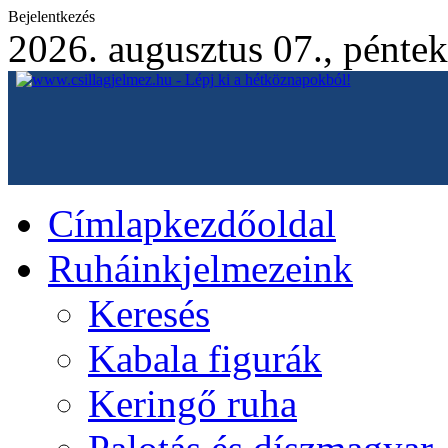
Bejelentkezés
2026. augusztus 07., péntek
Címlap
kezdőoldal
Ruháink
jelmezeink
Keresés
Kabala figurák
Keringő ruha