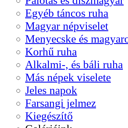
Palotás és díszmagyar
Egyéb táncos ruha
Magyar népviselet
Menyecske és magyaro
Korhű ruha
Alkalmi-, és báli ruha
Más népek viselete
Jeles napok
Farsangi jelmez
Kiegészítő