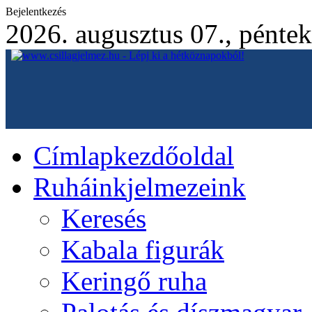
Bejelentkezés
2026. augusztus 07., péntek
Címlap
kezdőoldal
Ruháink
jelmezeink
Keresés
Kabala figurák
Keringő ruha