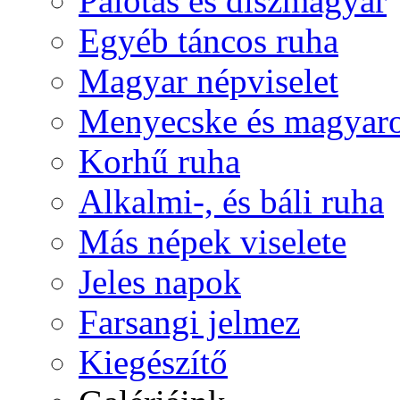
Palotás és díszmagyar
Egyéb táncos ruha
Magyar népviselet
Menyecske és magyaro
Korhű ruha
Alkalmi-, és báli ruha
Más népek viselete
Jeles napok
Farsangi jelmez
Kiegészítő