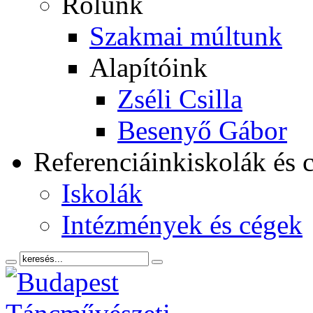
Rólunk
Szakmai múltunk
Alapítóink
Zséli Csilla
Besenyő Gábor
Referenciáink
iskolák és 
Iskolák
Intézmények és cégek