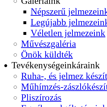
Galériáink
Népszerű jelmezein
Legújabb jelmezein
Véletlen jelmezeink
Művészgaléria
Önök küldték
Tevékenységeink
áraink
Ruha-, és jelmez készí
Műhímzés-zászlókészí
Pliszírozás