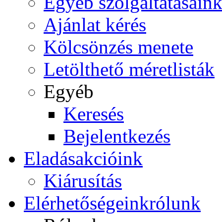
Egyéb szolgáltatásain
Ajánlat kérés
Kölcsönzés menete
Letölthető méretlisták
Egyéb
Keresés
Bejelentkezés
Eladás
akcióink
Kiárusítás
Elérhetőségeink
rólunk