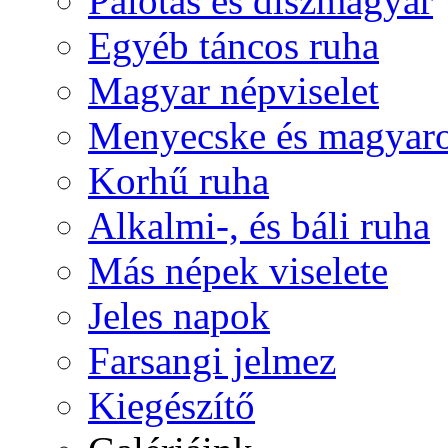
Palotás és díszmagyar
Egyéb táncos ruha
Magyar népviselet
Menyecske és magyaro
Korhű ruha
Alkalmi-, és báli ruha
Más népek viselete
Jeles napok
Farsangi jelmez
Kiegészítő