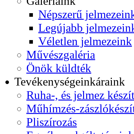
Galériáink
Népszerű jelmezein
Legújabb jelmezein
Véletlen jelmezeink
Művészgaléria
Önök küldték
Tevékenységeink
áraink
Ruha-, és jelmez készí
Műhímzés-zászlókészí
Pliszírozás