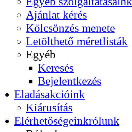
Egyéb szolgáltatásain
Ajánlat kérés
Kölcsönzés menete
Letölthető méretlisták
Egyéb
Keresés
Bejelentkezés
Eladás
akcióink
Kiárusítás
Elérhetőségeink
rólunk