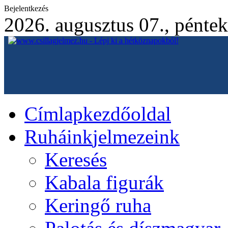
Bejelentkezés
2026. augusztus 07., péntek
Címlap
kezdőoldal
Ruháink
jelmezeink
Keresés
Kabala figurák
Keringő ruha