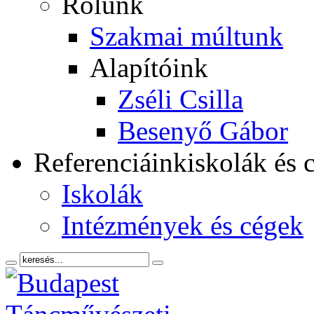
Rólunk
Szakmai múltunk
Alapítóink
Zséli Csilla
Besenyő Gábor
Referenciáink
iskolák és 
Iskolák
Intézmények és cégek