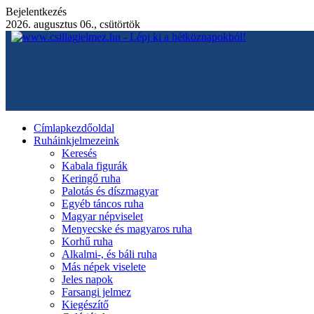
Bejelentkezés
2026. augusztus 06., csütörtök
Címlap
kezdőoldal
Ruháink
jelmezeink
Keresés
Kabala figurák
Keringő ruha
Palotás és díszmagyar
Egyéb táncos ruha
Magyar népviselet
Menyecske és magyaros ruha
Korhű ruha
Alkalmi-, és báli ruha
Más népek viselete
Jeles napok
Farsangi jelmez
Kiegészítő