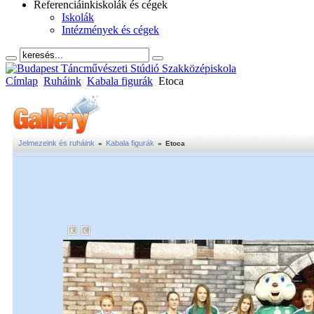
Referenciáink
iskolák és cégek
Iskolák
Intézmények és cégek
Címlap
Ruháink
Kabala figurák
Etoca
Jelmezeink és ruháink
Kabala figurák
»
»
Etoca