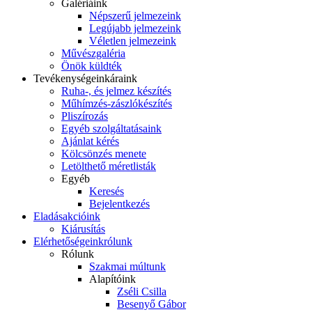
Galériáink
Népszerű jelmezeink
Legújabb jelmezeink
Véletlen jelmezeink
Művészgaléria
Önök küldték
Tevékenységeink
áraink
Ruha-, és jelmez készítés
Műhímzés-zászlókészítés
Pliszírozás
Egyéb szolgáltatásaink
Ajánlat kérés
Kölcsönzés menete
Letölthető méretlisták
Egyéb
Keresés
Bejelentkezés
Eladás
akcióink
Kiárusítás
Elérhetőségeink
rólunk
Rólunk
Szakmai múltunk
Alapítóink
Zséli Csilla
Besenyő Gábor