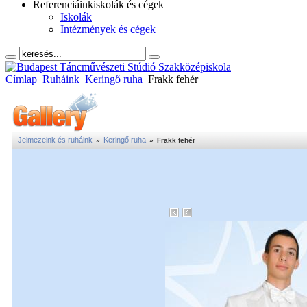
Referenciáink
iskolák és cégek
Iskolák
Intézmények és cégek
Címlap
Ruháink
Keringő ruha
Frakk fehér
Jelmezeink és ruháink
Keringő ruha
»
»
Frakk fehér