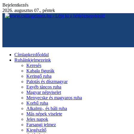
Bejelentkezés
2026. augusztus 07., péntek
Címlap
kezdőoldal
Ruháink
jelmezeink
Keresés
Kabala figurák
Keringő ruha
Palotás és díszmagyar
Egyéb táncos ruha
Magyar népviselet
Menyecske és magyaros ruha
Korhű ruha
Alkalmi-, és báli ruha
Más népek viselete
Jeles napok
Farsangi jelmez
Kiegészítő