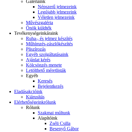
Galériáink
Népszerű jelmezeink
Legújabb jelmezeink
Véletlen jelmezeink
Művészgaléria
Önök küldték
Tevékenységeink
áraink
Ruha-, és jelmez készítés
Műhímzés-zászlókészítés
Pliszírozás
Egyéb szolgáltatásaink
Ajánlat kérés
Kölcsönzés menete
Letölthető méretlisták
Egyéb
Keresés
Bejelentkezés
Eladás
akcióink
Kiárusítás
Elérhetőségeink
rólunk
Rólunk
Szakmai múltunk
Alapítóink
Zséli Csilla
Besenyő Gábor