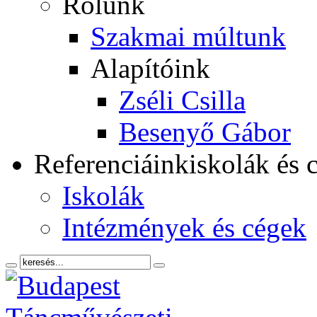
Rólunk
Szakmai múltunk
Alapítóink
Zséli Csilla
Besenyő Gábor
Referenciáink
iskolák és 
Iskolák
Intézmények és cégek