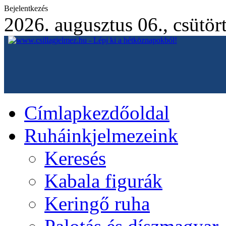
Bejelentkezés
2026. augusztus 06., csütör
Címlap
kezdőoldal
Ruháink
jelmezeink
Keresés
Kabala figurák
Keringő ruha