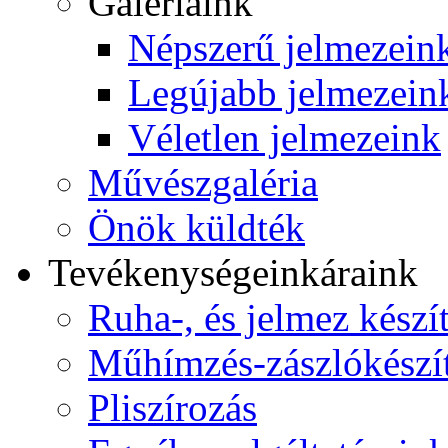
Galériáink
Népszerű jelmezein
Legújabb jelmezein
Véletlen jelmezeink
Művészgaléria
Önök küldték
Tevékenységeink
áraink
Ruha-, és jelmez készí
Műhímzés-zászlókészí
Pliszírozás