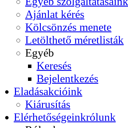
Egyéb szolgáltatásain
Ajánlat kérés
Kölcsönzés menete
Letölthető méretlisták
Egyéb
Keresés
Bejelentkezés
Eladás
akcióink
Kiárusítás
Elérhetőségeink
rólunk