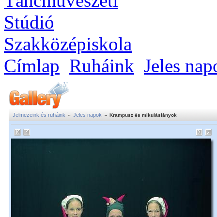
Címlap
Ruháink
Jeles nap
Jelmezeink és ruháink
Jeles napok
»
»
Krampusz és mikuláslányok