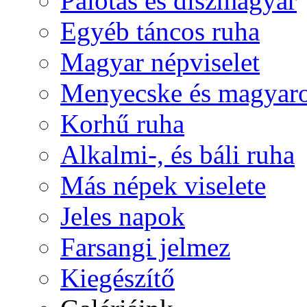
Palotás és díszmagyar
Egyéb táncos ruha
Magyar népviselet
Menyecske és magyaro
Korhű ruha
Alkalmi-, és báli ruha
Más népek viselete
Jeles napok
Farsangi jelmez
Kiegészítő