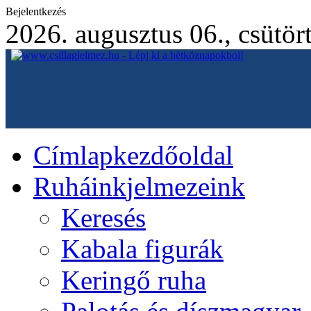
Bejelentkezés
2026. augusztus 06., csütör
Címlap
kezdőoldal
Ruháink
jelmezeink
Keresés
Kabala figurák
Keringő ruha