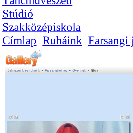
Címlap
Ruháink
Farsangi 
Jelmezeink és ruháink
Farsangi jelmez
Gyermek
»
»
»
Ninja