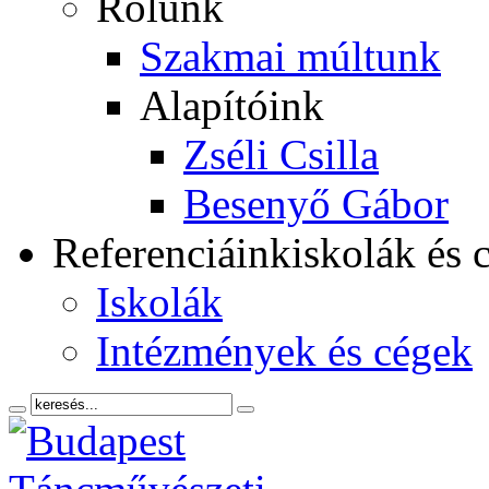
Rólunk
Szakmai múltunk
Alapítóink
Zséli Csilla
Besenyő Gábor
Referenciáink
iskolák és 
Iskolák
Intézmények és cégek