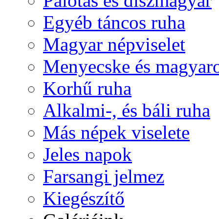
Palotás és díszmagyar
Egyéb táncos ruha
Magyar népviselet
Menyecske és magyaro
Korhű ruha
Alkalmi-, és báli ruha
Más népek viselete
Jeles napok
Farsangi jelmez
Kiegészítő