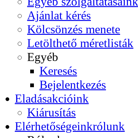
Egyéb szolgáltatásain
Ajánlat kérés
Kölcsönzés menete
Letölthető méretlisták
Egyéb
Keresés
Bejelentkezés
Eladás
akcióink
Kiárusítás
Elérhetőségeink
rólunk