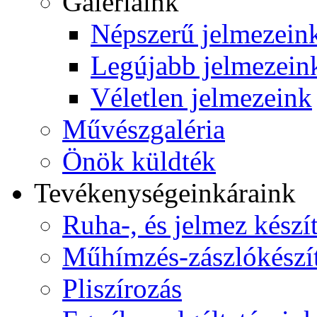
Galériáink
Népszerű jelmezein
Legújabb jelmezein
Véletlen jelmezeink
Művészgaléria
Önök küldték
Tevékenységeink
áraink
Ruha-, és jelmez készí
Műhímzés-zászlókészí
Pliszírozás