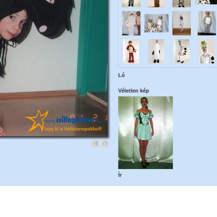
Ló
Véletlen kép
Ír