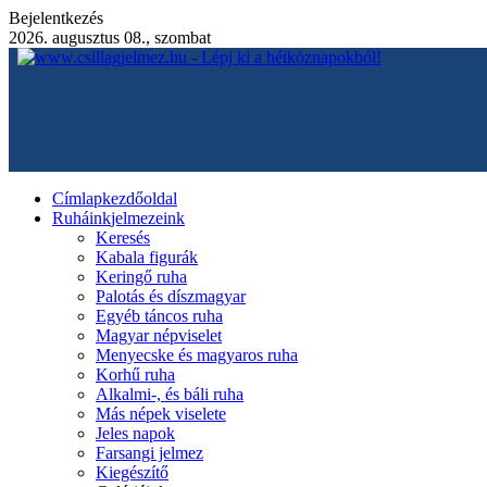
Bejelentkezés
2026. augusztus 08., szombat
Címlap
kezdőoldal
Ruháink
jelmezeink
Keresés
Kabala figurák
Keringő ruha
Palotás és díszmagyar
Egyéb táncos ruha
Magyar népviselet
Menyecske és magyaros ruha
Korhű ruha
Alkalmi-, és báli ruha
Más népek viselete
Jeles napok
Farsangi jelmez
Kiegészítő