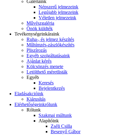
Galériáink
Népszerű jelmezeink
Legújabb jelmezeink
Véletlen jelmezeink
Művészgaléria
Önök küldték
Tevékenységeink
áraink
Ruha-, és jelmez készítés
Műhímzés-zászlókészítés
Pliszírozás
Egyéb szolgáltatásaink
Ajánlat kérés
Kölcsönzés menete
Letölthető méretlisták
Egyéb
Keresés
Bejelentkezés
Eladás
akcióink
Kiárusítás
Elérhetőségeink
rólunk
Rólunk
Szakmai múltunk
Alapítóink
Zséli Csilla
Besenyő Gábor