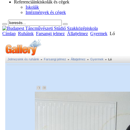
Referenciáink
iskolák és cégek
Iskolák
Intézmények és cégek
Címlap
Ruháink
Farsangi jelmez
Állatjelmez
Gyermek
Ló
Jelmezeink és ruháink
Farsangi jelmez
Állatjelmez
Gyermek
»
»
»
»
Ló