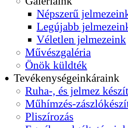
Galériáink
Népszerű jelmezein
Legújabb jelmezein
Véletlen jelmezeink
Művészgaléria
Önök küldték
Tevékenységeink
áraink
Ruha-, és jelmez készí
Műhímzés-zászlókészí
Pliszírozás