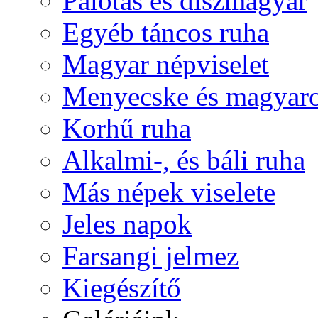
Palotás és díszmagyar
Egyéb táncos ruha
Magyar népviselet
Menyecske és magyaro
Korhű ruha
Alkalmi-, és báli ruha
Más népek viselete
Jeles napok
Farsangi jelmez
Kiegészítő