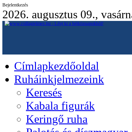
Bejelentkezés
2026. augusztus 09., vasár
Címlap
kezdőoldal
Ruháink
jelmezeink
Keresés
Kabala figurák
Keringő ruha