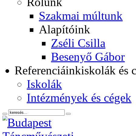
Rólunk
Szakmai múltunk
Alapítóink
Zséli Csilla
Besenyő Gábor
Referenciáink
iskolák és 
Iskolák
Intézmények és cégek