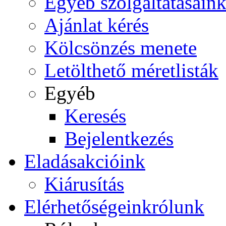
Egyéb szolgáltatásain
Ajánlat kérés
Kölcsönzés menete
Letölthető méretlisták
Egyéb
Keresés
Bejelentkezés
Eladás
akcióink
Kiárusítás
Elérhetőségeink
rólunk